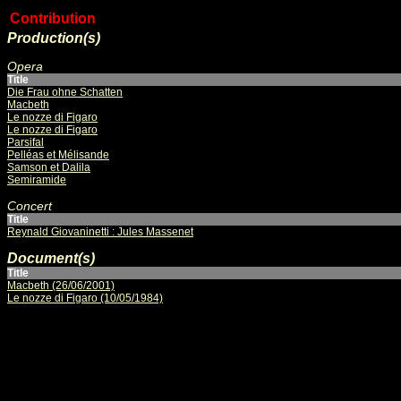
Contribution
Production(s)
Opera
Title
Die Frau ohne Schatten
Macbeth
Le nozze di Figaro
Le nozze di Figaro
Parsifal
Pelléas et Mélisande
Samson et Dalila
Semiramide
Concert
Title
Reynald Giovaninetti : Jules Massenet
Document(s)
Title
Macbeth (26/06/2001)
Le nozze di Figaro (10/05/1984)