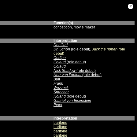
Function(s)
conception, movie maker
Interpretation
Der Graf
Dr. Schön
(role debut)
,
Jack the ripper
(role
debut)
Oedipe
Golaud
(role debut)
Golaud
Nick Shadow
(role debut)
Herr von Faninal
(role debut)
Buff
Frank
Wozzeck
Sprecher
Roland
(role debut)
Gabriel von Eisenstein
Peter
Interpretation
baritone
baritone
baritone
baritone