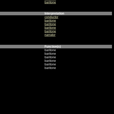
baritone
Interpretation
conductor
baritone
baritone
baritone
baritone
narrator
Function(s)
baritone
baritone
baritone
baritone
baritone
baritone