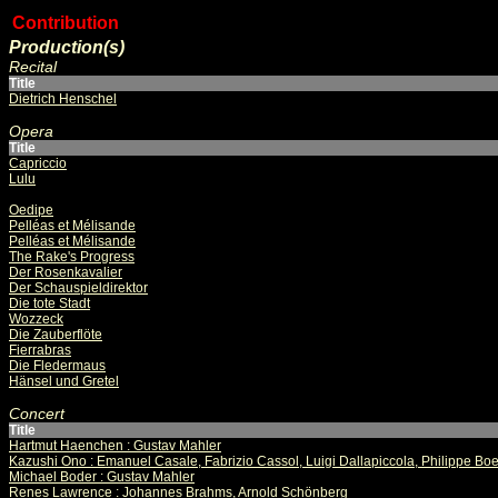
Contribution
Production(s)
Recital
Title
Dietrich Henschel
Opera
Title
Capriccio
Lulu
Oedipe
Pelléas et Mélisande
Pelléas et Mélisande
The Rake's Progress
Der Rosenkavalier
Der Schauspieldirektor
Die tote Stadt
Wozzeck
Die Zauberflöte
Fierrabras
Die Fledermaus
Hänsel und Gretel
Concert
Title
Hartmut Haenchen : Gustav Mahler
Kazushi Ono : Emanuel Casale, Fabrizio Cassol, Luigi Dallapiccola, Philippe B
Michael Boder : Gustav Mahler
Renes Lawrence : Johannes Brahms, Arnold Schönberg