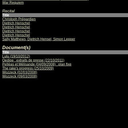
War Requiem
Recital
Title
Christoph Prégardien
Dietrich Henschel
Dietrich Henschel
Dietrich Henschel
Dietrich Henschel
Sally Matthews, Dietrich Hensel, Simon Lepper
Document(s)
Title
Lulu (19/10/2012)
Oedipe : extraits de presse (22/10/2011)
Pelléas et Mélisande (04/09/2008) : plan fixe
The rake's progress (25/10/2009)
Wozzeck (02/03/2008)
Wozzeck (09/03/2008)