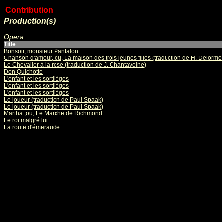
Contribution
Production(s)
Opera
Title
Bonsoir, monsieur Pantalon
Chanson d'amour, ou, La maison des trois jeunes filles (traduction de H. Delorme e
Le Chevalier à la rose (traduction de J. Chantavoine)
Don Quichotte
L'enfant et les sortilèges
L'enfant et les sortilèges
L'enfant et les sortilèges
Le joueur (traduction de Paul Spaak)
Le joueur (traduction de Paul Spaak)
Martha ,ou, Le Marché de Richmond
Le roi malgré lui
La route d'émeraude