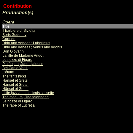
Contribution
Production(s)
Opera
Title
Il barbiere di Siviglia
Boris Godunov
Carmen
Dido and Aeneas ; Laborintus
Dido and Aeneas ; Venus and Adonis
Don Giovanni
La fille de Madame Angot
Le nozze di Figaro
Platée, ou, Junon jalouse
Bel Canto Verdi
L'étoile
The fantasticks
Hänsel et Gretel
Hänsel et Gretel
Hänsel et Gretel
Little jazz and musicals cassette
The medium ; The telephone
Le nozze di Figaro
The rape of Lucretia