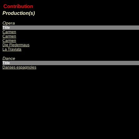
Contribution
Production(s)
Opera
Title
Carmen
Carmen
Carmen
Die Fledermaus
La Traviata
Dance
Title
Danses espagnoles