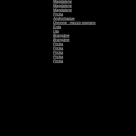
Magdalene
Magdalene
Magdalene
Fricka
Andromaque
Divonne
: mezzo-soprano
Erda
Uta
Brangäne
Brangäne
Fricka
Fricka
Fricka
Fricka
Fricka