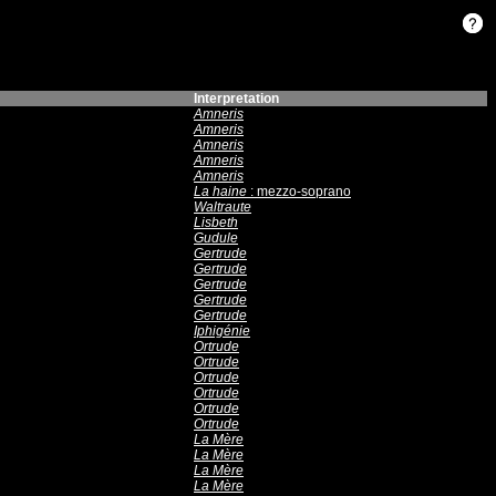
Interpretation
Amneris
Amneris
Amneris
Amneris
Amneris
La haine
: mezzo-soprano
Waltraute
Lisbeth
Gudule
Gertrude
Gertrude
Gertrude
Gertrude
Gertrude
Iphigénie
Ortrude
Ortrude
Ortrude
Ortrude
Ortrude
Ortrude
La Mère
La Mère
La Mère
La Mère