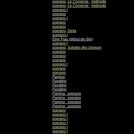
soprano
,
Le Converse
,
midinette
soprano
,
Le Converse
,
midinette
soprano I
soprano
soprano I
soprano
soprano
soprano
,
Delia
soprano I
Eine Frau
(début de rôle)
soprano I
soprano
,
Solistes des choeurs
soprano
soprano
soprano
soprano I
soprano
soprano
Pamina
Fiordiligi
Fiordiligi
Fiordiligi
Pamina
: soprano
Pamina
: soprano
Pamina
: soprano
Pamina
: soprano
soprano
soprano I
soprano I
soprano I
soprano I
soprano I