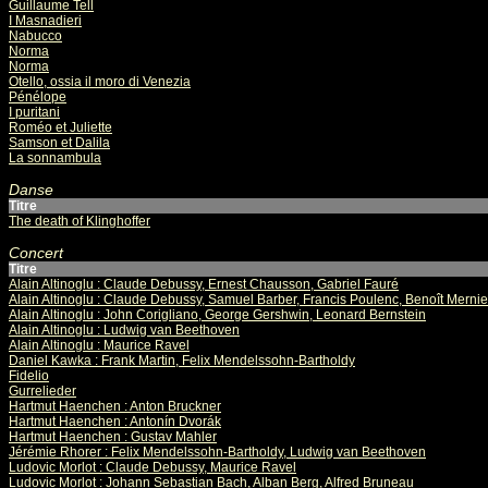
Guillaume Tell
I Masnadieri
Nabucco
Norma
Norma
Otello, ossia il moro di Venezia
Pénélope
I puritani
Roméo et Juliette
Samson et Dalila
La sonnambula
Danse
Titre
The death of Klinghoffer
Concert
Titre
Alain Altinoglu : Claude Debussy, Ernest Chausson, Gabriel Fauré
Alain Altinoglu : Claude Debussy, Samuel Barber, Francis Poulenc, Benoît Mernie
Alain Altinoglu : John Corigliano, George Gershwin, Leonard Bernstein
Alain Altinoglu : Ludwig van Beethoven
Alain Altinoglu : Maurice Ravel
Daniel Kawka : Frank Martin, Felix Mendelssohn-Bartholdy
Fidelio
Gurrelieder
Hartmut Haenchen : Anton Bruckner
Hartmut Haenchen : Antonín Dvorák
Hartmut Haenchen : Gustav Mahler
Jérémie Rhorer : Felix Mendelssohn-Bartholdy, Ludwig van Beethoven
Ludovic Morlot : Claude Debussy, Maurice Ravel
Ludovic Morlot : Johann Sebastian Bach, Alban Berg, Alfred Bruneau