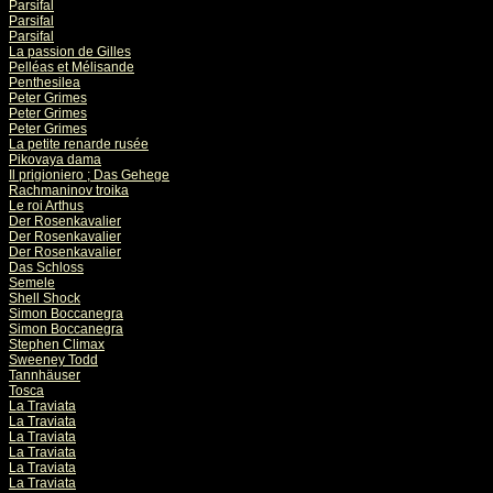
Parsifal
Parsifal
Parsifal
La passion de Gilles
Pelléas et Mélisande
Penthesilea
Peter Grimes
Peter Grimes
Peter Grimes
La petite renarde rusée
Pikovaya dama
Il prigioniero ; Das Gehege
Rachmaninov troika
Le roi Arthus
Der Rosenkavalier
Der Rosenkavalier
Der Rosenkavalier
Das Schloss
Semele
Shell Shock
Simon Boccanegra
Simon Boccanegra
Stephen Climax
Sweeney Todd
Tannhäuser
Tosca
La Traviata
La Traviata
La Traviata
La Traviata
La Traviata
La Traviata