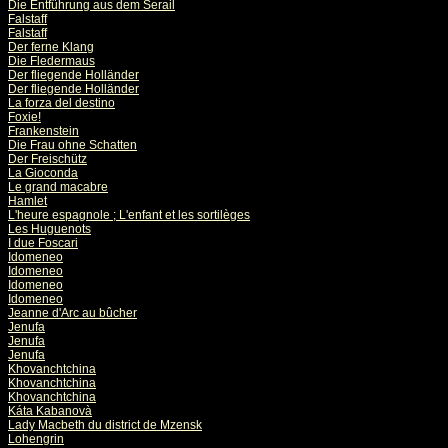
Die Entführung aus dem Serail
Falstaff
Falstaff
Der ferne Klang
Die Fledermaus
Der fliegende Holländer
Der fliegende Holländer
La forza del destino
Foxie!
Frankenstein
Die Frau ohne Schatten
Der Freischütz
La Gioconda
Le grand macabre
Hamlet
L'heure espagnole ; L'enfant et les sortilèges
Les Huguenots
I due Foscari
Idomeneo
Idomeneo
Idomeneo
Idomeneo
Jeanne d'Arc au bûcher
Jenufa
Jenufa
Jenufa
Khovanchtchina
Khovanchtchina
Khovanchtchina
Káta Kabanovà
Lady Macbeth du district de Mzensk
Lohengrin