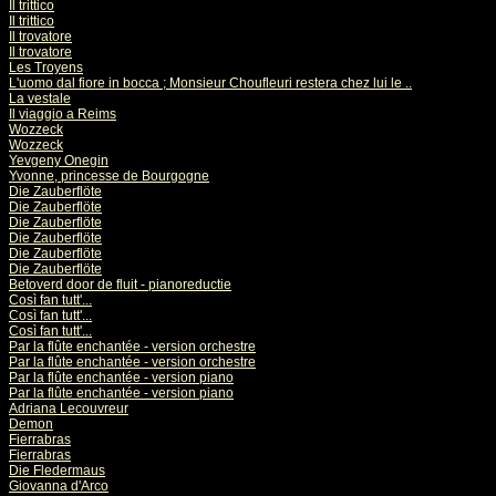
Il trittico
Il trittico
Il trovatore
Il trovatore
Les Troyens
L'uomo dal fiore in bocca ; Monsieur Choufleuri restera chez lui le ..
La vestale
Il viaggio a Reims
Wozzeck
Wozzeck
Yevgeny Onegin
Yvonne, princesse de Bourgogne
Die Zauberflöte
Die Zauberflöte
Die Zauberflöte
Die Zauberflöte
Die Zauberflöte
Die Zauberflöte
Betoverd door de fluit - pianoreductie
Così fan tutt'...
Così fan tutt'...
Così fan tutt'...
Par la flûte enchantée - version orchestre
Par la flûte enchantée - version orchestre
Par la flûte enchantée - version piano
Par la flûte enchantée - version piano
Adriana Lecouvreur
Demon
Fierrabras
Fierrabras
Die Fledermaus
Giovanna d'Arco