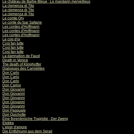
Le château de Barbe-Bleue ; Le mandarin merveilleux
La clemenza di Tito
La clemenza di Tito
La clemenza di Tito
Le comte Ory
Le conte du tsar Saltane
Les contes d'Hoffmann
Les contes d'Hoffmann
Les contes d'Hoffmann
Le coq d'or
Così fan tutte
Così fan tutte
Così fan tutte
La damnation de Faust
Death in Venice
The death of Klinghoffer
Dialogues des Carmélites
Don Carlo
Don Carlo
Don Carlo
Don Carlos
Don Giovanni
Don Giovanni
Don Giovanni
Don Giovanni
Don Giovanni
Don Pasquale
Don Quichotte
Eine florentinische Tragödie ; Der Zwerg
Elektra
L'elisir d'amore
Die Entführung aus dem Serail