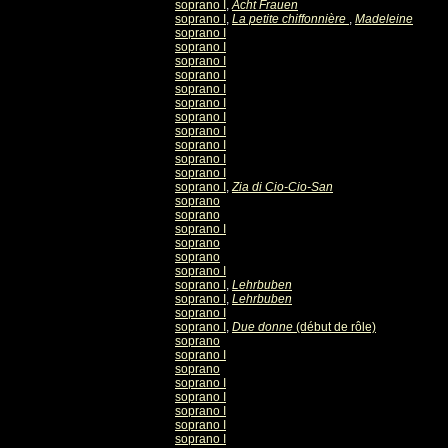
soprano I
,
Acht Frauen
soprano I
,
La petite chiffonnière
,
Madeleine
soprano I
soprano I
soprano I
soprano I
soprano I
soprano I
soprano I
soprano I
soprano I
soprano I
soprano I
soprano I
,
Zia di Cio-Cio-San
soprano
soprano
soprano I
soprano
soprano
soprano I
soprano I
,
Lehrbuben
soprano I
,
Lehrbuben
soprano I
soprano I
,
Due donne
(début de rôle)
soprano
soprano I
soprano
soprano I
soprano I
soprano I
soprano I
soprano I