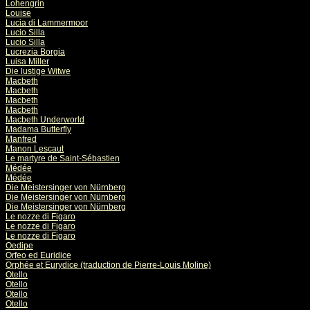
Lohengrin
Louise
Lucia di Lammermoor
Lucio Silla
Lucio Silla
Lucrezia Borgia
Luisa Miller
Die lustige Witwe
Macbeth
Macbeth
Macbeth
Macbeth
Macbeth Underworld
Madama Butterfly
Manfred
Manon Lescaut
Le martyre de Saint-Sébastien
Médée
Médée
Die Meistersinger von Nürnberg
Die Meistersinger von Nürnberg
Die Meistersinger von Nürnberg
Le nozze di Figaro
Le nozze di Figaro
Le nozze di Figaro
Oedipe
Orfeo ed Euridice
Orphée et Eurydice (traduction de Pierre-Louis Moline)
Otello
Otello
Otello
Otello