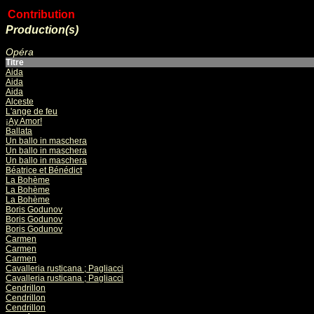
Contribution
Production(s)
Opéra
Titre
Aida
Aida
Aida
Alceste
L'ange de feu
¡Ay Amor!
Ballata
Un ballo in maschera
Un ballo in maschera
Un ballo in maschera
Béatrice et Bénédict
La Bohème
La Bohème
La Bohème
Boris Godunov
Boris Godunov
Boris Godunov
Carmen
Carmen
Carmen
Cavalleria rusticana ; Pagliacci
Cavalleria rusticana ; Pagliacci
Cendrillon
Cendrillon
Cendrillon