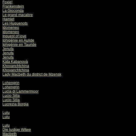
Foxie!
Frankenstein
La Gioconda
Le grand macabre
Hamlet
Les Huguenots
Idomeneo
Idomeneo
Inquest of love
Iphigénie en Aulide
Iphigénie en Tauride
Jenufa
Jenufa
Jenufa
Káta Kabanovà
Khovanchtchina
Khovanchtchina
Lady Macbeth du district de Mzensk
Lohengrin
Lohengrin
Lucia di Lammermoor
Lucio Silla
Lucio Silla
Lucrezia Borgia
Lulu
Lulu
Lulu
Die lustige Witwe
Macbeth