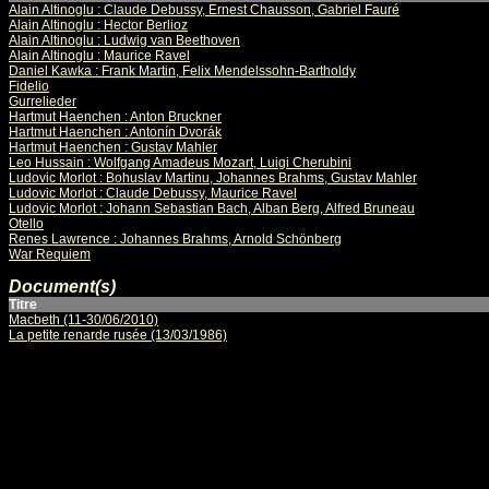
Alain Altinoglu : Claude Debussy, Ernest Chausson, Gabriel Fauré
Alain Altinoglu : Hector Berlioz
Alain Altinoglu : Ludwig van Beethoven
Alain Altinoglu : Maurice Ravel
Daniel Kawka : Frank Martin, Felix Mendelssohn-Bartholdy
Fidelio
Gurrelieder
Hartmut Haenchen : Anton Bruckner
Hartmut Haenchen : Antonín Dvorák
Hartmut Haenchen : Gustav Mahler
Leo Hussain : Wolfgang Amadeus Mozart, Luigi Cherubini
Ludovic Morlot : Bohuslav Martinu, Johannes Brahms, Gustav Mahler
Ludovic Morlot : Claude Debussy, Maurice Ravel
Ludovic Morlot : Johann Sebastian Bach, Alban Berg, Alfred Bruneau
Otello
Renes Lawrence : Johannes Brahms, Arnold Schönberg
War Requiem
Document(s)
Titre
Macbeth (11-30/06/2010)
La petite renarde rusée (13/03/1986)