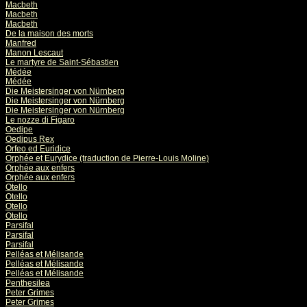
Macbeth
Macbeth
Macbeth
De la maison des morts
Manfred
Manon Lescaut
Le martyre de Saint-Sébastien
Médée
Médée
Die Meistersinger von Nürnberg
Die Meistersinger von Nürnberg
Die Meistersinger von Nürnberg
Le nozze di Figaro
Oedipe
Oedipus Rex
Orfeo ed Euridice
Orphée et Eurydice (traduction de Pierre-Louis Moline)
Orphée aux enfers
Orphée aux enfers
Otello
Otello
Otello
Otello
Parsifal
Parsifal
Parsifal
Pelléas et Mélisande
Pelléas et Mélisande
Pelléas et Mélisande
Penthesilea
Peter Grimes
Peter Grimes