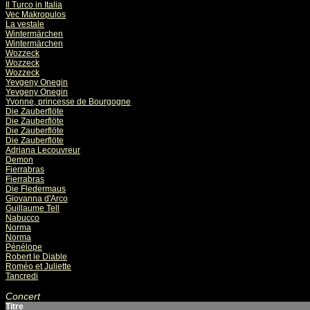
Il Turco in Italia
Vec Makropulos
La vestale
Wintermärchen
Wintermärchen
Wozzeck
Wozzeck
Wozzeck
Yevgeny Onegin
Yevgeny Onegin
Yvonne, princesse de Bourgogne
Die Zauberflöte
Die Zauberflöte
Die Zauberflöte
Die Zauberflöte
Adriana Lecouvreur
Demon
Fierrabras
Fierrabras
Die Fledermaus
Giovanna d'Arco
Guillaume Tell
Nabucco
Norma
Norma
Pénélope
Robert le Diable
Roméo et Juliette
Tancredi
Concert
Titre