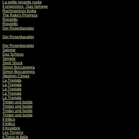
La petite renarde rusée
Il prigioniero ; Das Gehege
Rachmaninov troika
The Rake's Progress
Rigoletto
Rigoletto
Der Rosenkavalier
Der Rosenkavalier
Der Rosenkavalier
Salome
Das Schloss
Semele
Shell Shock
Simon Boccanegra
Simon Boccanegra
Stephen Climax
La Traviata
La Traviata
La Traviata
La Traviata
La Traviata
Tristan und Isolde
Tristan und Isolde
Tristan und Isolde
Tristan und Isolde
Il trittico
Il trittico
Il trovatore
Les Troyens
Il Turco in Italia