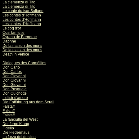
La clemenza di Tito
La clemenza di Tito
Le conte du tsar Saltane
Les contes d'Hoffmann
Les contes d'Hoffmann
Les contes d'Hoffmann
Le coq d'or
Così fan tutte
Cyrano de Bergerac
Daphne
De la maison des morts
De la maison des morts
Death in Venice
Dialogues des Carmélites
Don Carlo
Don Carlos
Don Giovanni
Don Giovanni
Don Giovanni
Don Pasquale
Don Quichotte
L'elisir d'amore
Die Entführung aus dem Serail
Falstaff
Falstaff
Falstaff
La fanciulla del West
Der ferne Klang
Fidelio
Die Fledermaus
La forza del destino