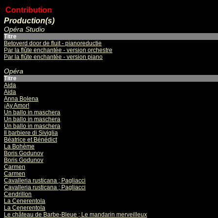
Contribution
Production(s)
Opéra Studio
Titre
Betoverd door de fluit - pianoreductie
Par la flûte enchantée - version orchestre
Par la flûte enchantée - version piano
Opéra
Titre
Aida
Aida
Anna Bolena
¡Ay Amor!
Un ballo in maschera
Un ballo in maschera
Un ballo in maschera
Il barbiere di Siviglia
Béatrice et Bénédict
La Bohème
Boris Godunov
Boris Godunov
Carmen
Carmen
Cavalleria rusticana ; Pagliacci
Cavalleria rusticana ; Pagliacci
Cendrillon
La Cenerentola
La Cenerentola
Le château de Barbe-Bleue ; Le mandarin merveilleux