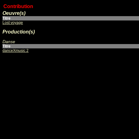
Contribution
Oeuvre(s)
Titre
Lost voyage
Production(s)
Danse
Titre
danceXmusic 2