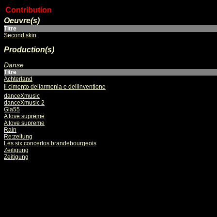
Contribution
Oeuvre(s)
Titre
Second skin
Production(s)
Danse
Titre
Achterland
Il cimento dellarmonia e dellinventione
danceXmusic
danceXmusic 2
Gla55
A love supreme
A love supreme
Rain
Re:zeitung
Les six concertos brandebourgeois
Zeitigung
Zeitigung