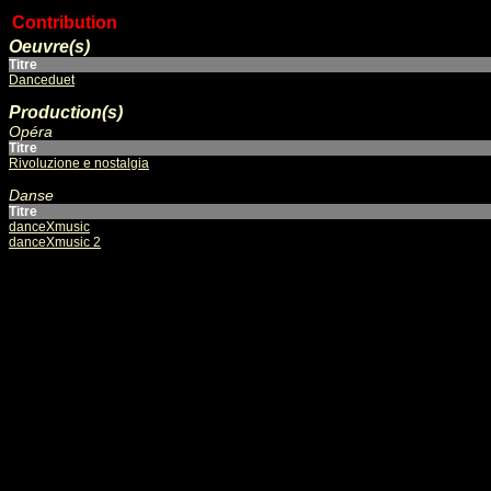
Contribution
Oeuvre(s)
Titre
Danceduet
Production(s)
Opéra
Titre
Rivoluzione e nostalgia
Danse
Titre
danceXmusic
danceXmusic 2