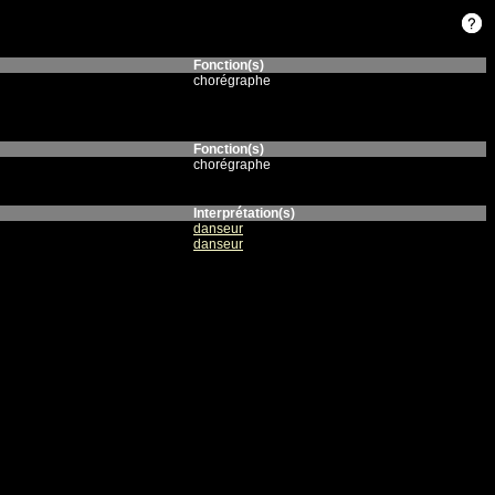
Fonction(s)
chorégraphe
Fonction(s)
chorégraphe
Interprétation(s)
danseur
danseur