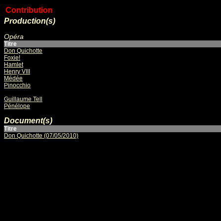
Contribution
Production(s)
Opéra
Titre
Don Quichotte
Foxie!
Hamlet
Henry VIII
Médée
Pinocchio
Guillaume Tell
Pénélope
Document(s)
Titre
Don Quichotte (07/05/2010)