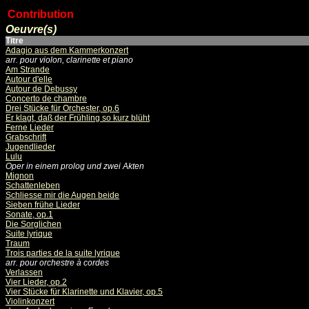
Contribution
Oeuvre(s)
Titre
Adagio aus dem Kammerkonzert
arr. pour violon, clarinette et piano
Am Strande
Autour d'elle
Autour de Debussy
Concerto de chambre
Drei Stücke für Orchester, op.6
Er klagt, daß der Frühling so kurz blüht
Ferne Lieder
Grabschrift
Jugendlieder
Lulu
Oper in einem prolog und zwei Akten
Mignon
Schattenleben
Schliesse mir die Augen beide
Sieben frühe Lieder
Sonate, op.1
Die Sorglichen
Suite lyrique
Traum
Trois parties de la suite lyrique
arr. pour orchestre à cordes
Verlassen
Vier Lieder, op.2
Vier Stücke für Klarinette und Klavier, op.5
Violinkonzert