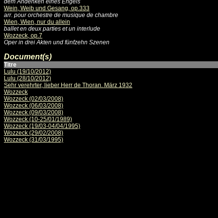
dem Andenken eines Engels
Wein, Weib und Gesang, op.333
arr. pour orchestre de musique de chambre
Wien, Wien, nur du allein
ballet en deux parties et un interlude
Wozzeck, op.7
Oper in drei Akten und fünfzehn Szenen
Document(s)
Titre
Lulu (19/10/2012)
Lulu (28/10/2012)
Sehr verehrter, lieber Herr de Thoran. März 1932
Wozzeck
Wozzeck (02/03/2008)
Wozzeck (06/03/2008)
Wozzeck (09/03/2008)
Wozzeck (10-25/01/1989)
Wozzeck (19/03-04/04/1995)
Wozzeck (29/02/2008)
Wozzeck (31/03/1995)